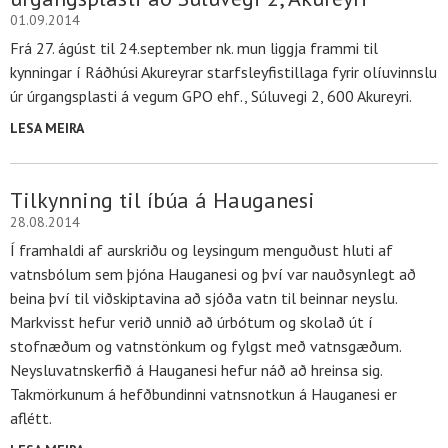
01.09.2014
Frá 27. ágúst til 24.september nk. mun liggja frammi til
kynningar í Ráðhúsi Akureyrar starfsleyfistillaga fyrir olíuvinnslu
úr úrgangsplasti á vegum GPO ehf., Súluvegi 2, 600 Akureyri.
LESA MEIRA
Tilkynning til íbúa á Hauganesi
28.08.2014
Í framhaldi af aurskriðu og leysingum menguðust hluti af
vatnsbólum sem þjóna Hauganesi og því var nauðsynlegt að
beina því til viðskiptavina að sjóða vatn til beinnar neyslu.
Markvisst hefur verið unnið að úrbótum og skolað út í
stofnæðum og vatnstönkum og fylgst með vatnsgæðum.
Neysluvatnskerfið á Hauganesi hefur náð að hreinsa sig.
Takmörkunum á hefðbundinni vatnsnotkun á Hauganesi er
aflétt.