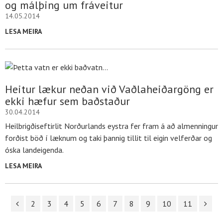
og málþing um fráveitur
14.05.2014
LESA MEIRA
Heitur lækur neðan við Vaðlaheiðargöng er
ekki hæfur sem baðstaður
30.04.2014
Heilbrigðiseftirlit Norðurlands eystra fer fram á að almenningur
forðist böð í læknum og taki þannig tillit til eigin velferðar og
óska landeigenda.
LESA MEIRA
2
3
4
5
6
7
8
9
10
11