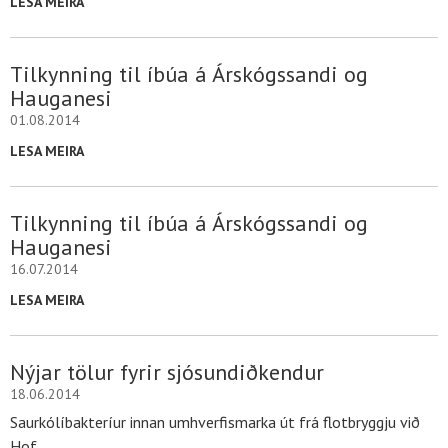
LESA MEIRA
Tilkynning til íbúa á Árskógssandi og
Hauganesi
01.08.2014
LESA MEIRA
Tilkynning til íbúa á Árskógssandi og
Hauganesi
16.07.2014
LESA MEIRA
Nýjar tölur fyrir sjósundiðkendur
18.06.2014
Saurkólíbakteríur innan umhverfismarka út frá flotbryggju við
Hof.