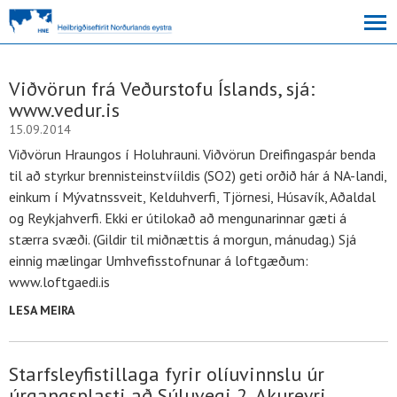
Viðvörun frá Veðurstofu Íslands, sjá:
www.vedur.is
15.09.2014
Viðvörun Hraungos í Holuhrauni. Viðvörun Dreifingaspár benda
til að styrkur brennisteinstvíildis (SO2) geti orðið hár á NA-landi,
einkum í Mývatnssveit, Kelduhverfi, Tjörnesi, Húsavík, Aðaldal
og Reykjahverfi. Ekki er útilokað að mengunarinnar gæti á
stærra svæði. (Gildir til miðnættis á morgun, mánudag.) Sjá
einnig mælingar Umhvefisstofnunar á loftgæðum:
www.loftgaedi.is
LESA MEIRA
Starfsleyfistillaga fyrir olíuvinnslu úr
úrgangsplasti að Súluvegi 2, Akureyri