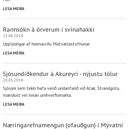
LESA MEIRA
Rannsókn á örverum í svínahakki
13.06.2014
Upplýsingar af heimasíðu Matvælastofnunar
LESA MEIRA
Sjósundiðkendur á Akureyri - nýjustu tölur
20.05.2014
Sjósýni sem tekin hafa verið undanfarið við Átak, Strandgötu,
mældust vel innan umhverfismarka.
LESA MEIRA
Næringarefnamengun (ofauðgun) í Mývatni