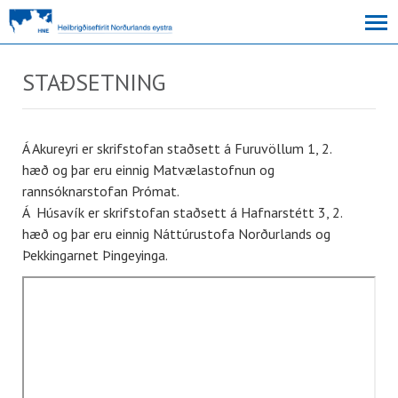
STAÐSETNING
Á Akureyri er skrifstofan staðsett á Furuvöllum 1, 2.
hæð og þar eru einnig Matvælastofnun og
rannsóknarstofan Prómat.
Á Húsavík er skrifstofan staðsett á Hafnarstétt 3, 2.
hæð og þar eru einnig Náttúrustofa Norðurlands og
Þekkingarnet Þingeyinga.