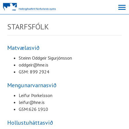
STARFSFÓLK
Matvælasvið
S
teinn Oddgeir Sigurjónsson
oddgeir@hne.is
GSM: 899 2924
Mengunarvarnasvið
Leifur Þorkelsson
leifur@hne.is
GSM:626 1910
Hollustuháttasvið