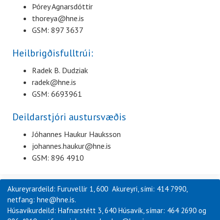
Þórey Agnarsdóttir
thoreya@hne.is
GSM: 897 3637
Heilbrigðisfulltrúi:
Radek B. Dudziak
radek@hne.is
GSM: 6693961
Deildarstjóri austursvæðis
J
óhannes Haukur Hauksson
johannes.haukur@hne.is
GSM: 896 4910
Akureyrardeild: Furuvellir 1, 600 Akureyri, sími: 414 7990,
netfang: hne@hne.is.
Húsavíkurdeild: Hafnarstétt 3, 640 Húsavík, símar: 464 2690 og