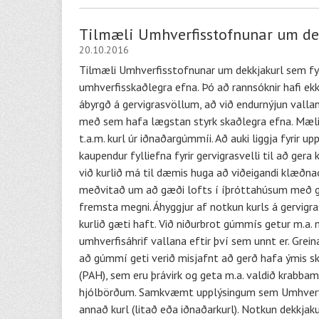
Tilmæli Umhverfisstofnunar um dek
20.10.2016
Tilmæli Umhverfisstofnunar um dekkjakurl sem fyll
umhverfisskaðlegra efna. Þó að rannsóknir hafi ekk
ábyrgð á gervigrasvöllum, að við endurnýjun vallann
með sem hafa lægstan styrk skaðlegra efna. Mæling
t.a.m. kurl úr iðnaðargúmmíi. Að auki liggja fyrir 
kaupendur fylliefna fyrir gervigrasvelli til að ger
við kurlið má til dæmis huga að viðeigandi klæðnað
meðvitað um að gæði lofts í íþróttahúsum með ger
fremsta megni. Áhyggjur af notkun kurls á gervigr
kurlið gæti haft. Við niðurbrot gúmmís getur m.a. 
umhverfisáhrif vallana eftir því sem unnt er. Gr
að gúmmí geti verið misjafnt að gerð hafa ýmis sk
(PAH), sem eru þrávirk og geta m.a. valdið krabba
hjólbörðum. Samkvæmt upplýsingum sem Umhverfiss
annað kurl (litað eða iðnaðarkurl). Notkun dekkj