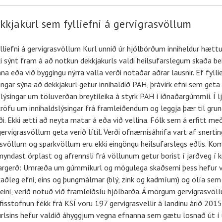
kjakurl sem fylliefni á gervigrasvöllum
iefni á gervigrasvöllum Kurl unnið úr hjólbörðum inniheldur hættul
i sýnt fram á að notkun dekkjakurls valdi heilsufarslegum skaða be
a eða við byggingu nýrra valla verði notaðar aðrar lausnir. Ef fyllie
ar sýna að dekkjakurl getur innihaldið PAH, þrávirk efni sem geta
upplýsingar um töluverðan breytileika á styrk PAH í iðnaðargúmmíi. Í
a kröfu um innihaldslýsingar frá framleiðendum og leggja þær til grun
i. Ekki ætti að neyta matar á eða við vellina. Fólk sem á erfitt m
vigrasvöllum geta verið lítil. Verði ofnæmisáhrifa vart af snertin
asvöllum og sparkvöllum eru ekki eingöngu heilsufarslegs eðlis. K
myndast örplast og afrennsli frá völlunum getur borist í jarðveg í k
einargerð: Umræða um gúmmíkurl og mögulega skaðsemi þess hefur ve
aðleg efni, eins og þungmálmar (blý, zink og kadmíum) og olía sem 
meini, verið notuð við framleiðslu hjólbarða. Á mörgum gervigrasv
tofnun fékk frá KSÍ voru 197 gervigrasvellir á landinu árið 2015
akurlsins hefur valdið áhyggjum vegna efnanna sem gætu losnað út 