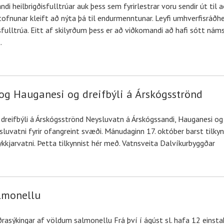
di heilbrigðisfulltrúar auk þess sem fyrirlestrar voru sendir út til 
nar kleift að nýta þá til endurmenntunar. Leyfi umhverfisráðherra
gðisfulltrúa. Eitt af skilyrðum þess er að viðkomandi að hafi sótt ná
.
 og Hauganesi og dreifbýli á Árskógsströnd
 dreifbýli á Árskógsströnd Neysluvatn á Árskógssandi, Hauganesi og í
uvatni fyrir ofangreint svæði. Mánudaginn 17. október barst tilkynnin
kkjarvatni. Þetta tilkynnist hér með. Vatnsveita Dalvíkurbyggðar
lmonellu
asýkingar af völdum salmonellu Frá því í ágúst sl. hafa 12 einsta