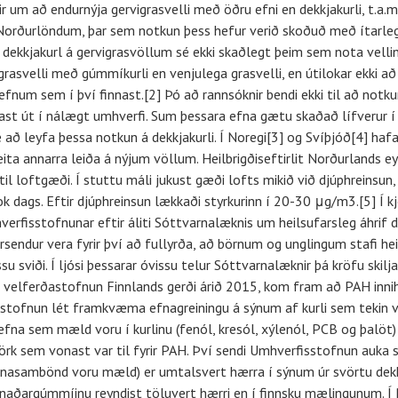
 um að endurnýja gervigrasvelli með öðru efni en dekkjakurli, t.a.m
orðurlöndum, þar sem notkun þess hefur verið skoðuð með ítarleg
dekkjakurl á gervigrasvöllum sé ekki skaðlegt þeim sem nota velli
igrasvelli með gúmmíkurli en venjulega grasvelli, en útilokar ekki a
fnum sem í því finnast.[2] Þó að rannsóknir bendi ekki til að notkun
st út í nálægt umhverfi. Sum þessara efna gætu skaðað lífverur í va
 að leyfa þessa notkun á dekkjakurli. Í Noregi[3] og Svíþjóð[4] hafa
leita annarra leiða á nýjum völlum. Heilbrigðiseftirlit Norðurlands
ítil loftgæði. Í stuttu máli jukust gæði lofts mikið við djúphreinsu
k dags. Eftir djúphreinsun lækkaði styrkurinn í 20-30 μg/m3.[5] Í 
fisstofnunar eftir áliti Sóttvarnalæknis um heilsufarsleg áhrif dek
rsendur vera fyrir því að fullyrða, að börnum og unglingum stafi he
sviði. Í ljósi þessarar óvissu telur Sóttvarnalæknir þá kröfu skilj
g velferðastofnun Finnlands gerði árið 2015, kom fram að PAH inni
isstofnun lét framkvæma efnagreiningu á sýnum af kurli sem tekin 
fna sem mæld voru í kurlinu (fenól, kresól, xýlenól, PCB og þalöt)
örk sem vonast var til fyrir PAH. Því sendi Umhverfisstofnun auka 
nasambönd voru mæld) er umtalsvert hærra í sýnum úr svörtu dekkj
 iðnaðargúmmíinu reyndist töluvert hærri en í finnsku mælingunum. 