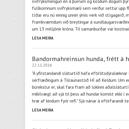
svifryksmengun en á þurrum og köldum dögum þyrla
fullkomnum svifryksmæli sem verður settur upp flj
tíðar eru nú einnig unnin ýmis verk við stígagerð,
framkvæmdum við breytingar á sundlaugarsvæðinu vi
um 13 milljónir króna. Til samanburðar var kostnað
LESA MEIRA
Bandormahreinsun hunda, frétt á 
22.11.2016
"Á yfirstandandi sláturtíð hafa eftirlitsdýralækn
sérfræðingum á Tilraunastöð HÍ að Keldum. Um er
búrekstur er, skal fara fram að lokinni aðalsláturtí
mikilvægt að sjá til þess að hundar komist ekki í 
hræ af kindum fyrir refi." Sjá nánar á eftirfaran
LESA MEIRA