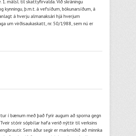
 1. málsl. til skattyfirvalda. Við skráningu
og kynningu, þ.m.t. á vefsíðum, bókunarsíðum, á
manlagt á hverju almanaksári hjá hverjum
laga um virðisaukaskatt, nr. 50/1988, sem nú er
 götur í bænum með það fyrir augum að sporna gegn
eir stórir sópbílar hafa verið nýttir til verksins
tengibrautir. Sem áður segir er markmiðið að minnka