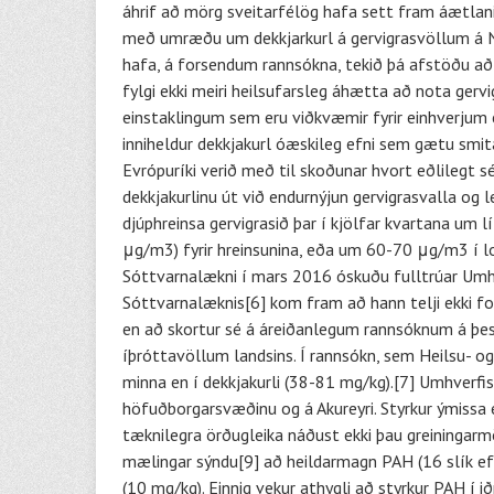
áhrif að mörg sveitarfélög hafa sett fram áætlanir
með umræðu um dekkjarkurl á gervigrasvöllum á N
hafa, á forsendum rannsókna, tekið þá afstöðu að 
fylgi ekki meiri heilsufarsleg áhætta að nota gerv
einstaklingum sem eru viðkvæmir fyrir einhverjum e
inniheldur dekkjakurl óæskileg efni sem gætu smita
Evrópuríki verið með til skoðunar hvort eðlilegt sé
dekkjakurlinu út við endurnýjun gervigrasvalla og 
djúphreinsa gervigrasið þar í kjölfar kvartana um l
μg/m3) fyrir hreinsunina, eða um 60-70 μg/m3 í lo
Sóttvarnalækni í mars 2016 óskuðu fulltrúar Umhver
Sóttvarnalæknis[6] kom fram að hann telji ekki fo
en að skortur sé á áreiðanlegum rannsóknum á þessu 
íþróttavöllum landsins. Í rannsókn, sem Heilsu- o
minna en í dekkjakurli (38-81 mg/kg).[7] Umhverf
höfuðborgarsvæðinu og á Akureyri. Styrkur ýmissa e
tæknilegra örðugleika náðust ekki þau greiningarm
mælingar sýndu[9] að heildarmagn PAH (16 slík ef
(10 mg/kg). Einnig vekur athygli að styrkur PAH í