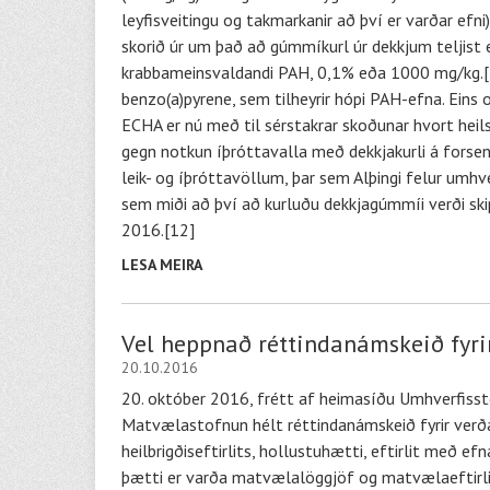
leyfisveitingu og takmarkanir að því er varðar efn
skorið úr um það að gúmmíkurl úr dekkjum teljist ef
krabbameinsvaldandi PAH, 0,1% eða 1000 mg/kg.[1
benzo(a)pyrene, sem tilheyrir hópi PAH-efna. Eins 
ECHA er nú með til sérstakrar skoðunar hvort heil
gegn notkun íþróttavalla með dekkjakurli á forse
leik- og íþróttavöllum, þar sem Alþingi felur umh
sem miði að því að kurluðu dekkjagúmmíi verði skipt
2016.[12]
LESA MEIRA
Vel heppnað réttindanámskeið fyrir
20.10.2016
20. október 2016, frétt af heimasíðu Umhverfissto
Matvælastofnun hélt réttindanámskeið fyrir verðand
heilbrigðiseftirlits, hollustuhætti, eftirlit með 
þætti er varða matvælalöggjöf og matvælaeftirlit 