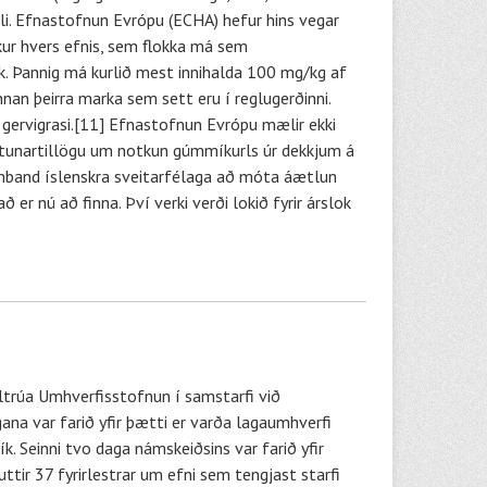
rli. Efnastofnun Evrópu (ECHA) hefur hins vegar
yrkur hvers efnis, sem flokka má sem
. Þannig má kurlið mest innihalda 100 mg/kg af
nan þeirra marka sem sett eru í reglugerðinni.
 gervigrasi.[11] Efnastofnun Evrópu mælir ekki
ktunartillögu um notkun gúmmíkurls úr dekkjum á
amband íslenskra sveitarfélaga að móta áætlun
er nú að finna. Því verki verði lokið fyrir árslok
ltrúa Umhverfisstofnun í samstarfi við
ana var farið yfir þætti er varða lagaumhverfi
. Seinni tvo daga námskeiðsins var farið yfir
tir 37 fyrirlestrar um efni sem tengjast starfi