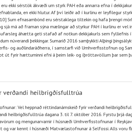
i) eru ekki sérstök ákvæði um styrk PAH eða annarra efna í dekkjaku
nablanda, en ekki hlutur. Af því leiðir að í kurlinu er leyfilegur st
0] Sum efnasambönd eru sérstaklega tiltekin og hafa þrengri mörk
og sjá má að framan sýna mælingar að styrkur PAH í kurlinu er vel in
sufarsleg áhætta geti stafað af notkun dekkjakurls sem fylliefnis í
ndum núverandi þekkingar. Sumarið 2016 samþykkti Alþingi þingsály
verfis- og auðlindaráðherra, í samstarfi við Umhverfisstofnun og S
 út fyrir hættuminni efni á þeim leik- og íþróttavöllum þar sem það 
 verðandi heilbrigðisfulltrúa
fnunar: Vel heppnað réttindanámskeið fyrir verðandi heilbrigðisful
i heilbrigðisfulltrúa dagana 3. til 7. október 2016. Fyrstu þrjá dag
efnavörum og mengunarvarnir í húsnæði Umhverfisstofnunar í Reykjavík
og var kennt í húsnæði Matvælastofnunar á Selfossi. Alls voru flut