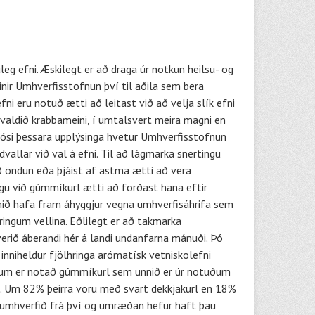
eg efni. Æskilegt er að draga úr notkun heilsu- og
inir Umhverfisstofnun því til aðila sem bera
fni eru notuð ætti að leitast við að velja slík efni
 valdið krabbameini, í umtalsvert meira magni en
 ljósi þessara upplýsinga hvetur Umhverfisstofnun
dvallar við val á efni. Til að lágmarka snertingu
eð öndun eða þjáist af astma ætti að vera
gu við gúmmíkurl ætti að forðast hana eftir
omið hafa fram áhyggjur vegna umhverfisáhrifa sem
ringum vellina. Eðlilegt er að takmarka
rið áberandi hér á landi undanfarna mánuði. Þó
inniheldur fjölhringa arómatísk vetniskolefni
öllum er notað gúmmíkurl sem unnið er úr notuðum
. Um 82% þeirra voru með svart dekkjakurl en 18%
í umhverfið frá því og umræðan hefur haft þau