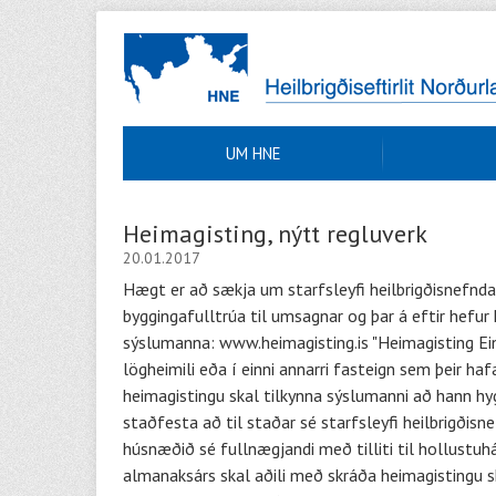
UM HNE
Heimagisting, nýtt regluverk
20.01.2017
Hægt er að sækja um starfsleyfi heilbrigðisnefnda
byggingafulltrúa til umsagnar og þar á eftir hefur
sýslumanna: www.heimagisting.is "Heimagisting Ein
lögheimili eða í einni annarri fasteign sem þeir haf
heimagistingu skal tilkynna sýslumanni að hann hyggi
staðfesta að til staðar sé starfsleyfi heilbrigðis
húsnæðið sé fullnægjandi með tilliti til hollustu
almanaksárs skal aðili með skráða heimagistingu sk