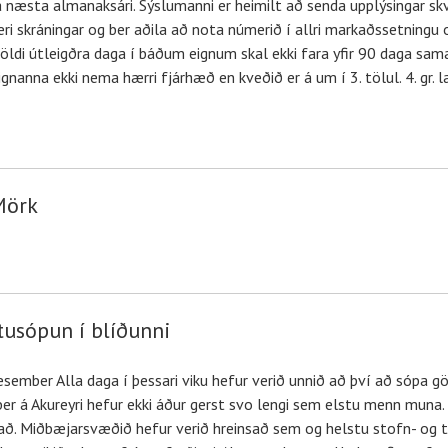
r á næsta almanaksári. Sýslumanni er heimilt að senda upplýsingar skv.
ri skráningar og ber aðila að nota númerið í allri markaðssetningu 
 Fjöldi útleigðra daga í báðum eignum skal ekki fara yfir 90 daga sa
ignanna ekki nema hærri fjárhæð en kveðið er á um í 3. tölul. 4. gr. 
Mörk
tusópun í blíðunni
esember Alla daga í þessari viku hefur verið unnið að því að sópa
er á Akureyri hefur ekki áður gerst svo lengi sem elstu menn muna. Tv
i að. Miðbæjarsvæðið hefur verið hreinsað sem og helstu stofn- og 