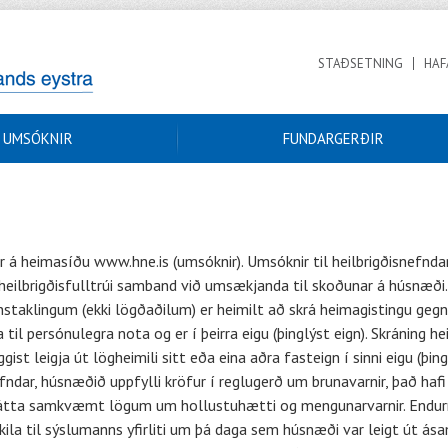
STAÐSETNING
HAF
UMSÓKNIR
FUNDARGERÐIR
r á heimasíðu www.hne.is (umsóknir). Umsóknir til heilbrigðisnefnda
 heilbrigðisfulltrúi samband við umsækjanda til skoðunar á húsnæði
staklingum (ekki lögðaðilum) er heimilt að skrá heimagistingu gegn
a til persónulegra nota og er í þeirra eigu (þinglýst eign). Skráning
st leigja út lögheimili sitt eða eina aðra fasteign í sinni eigu (þin
nefndar, húsnæðið uppfylli kröfur í reglugerð um brunavarnir, það h
hátta samkvæmt lögum um hollustuhætti og mengunarvarnir. Endurnýj
ila til sýslumanns yfirliti um þá daga sem húsnæði var leigt út ás