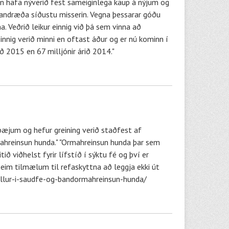
n hafa nýverið fest sameiginlega kaup á nýjum og
vandræða síðustu misserin. Vegna þessarar góðu
. Veðrið leikur einnig við þá sem vinna að
nig verið minni en oftast áður og er nú kominn í
ð 2015 en 67 milljónir árið 2014."
bæjum og hefur greining verið staðfest af
ahreinsun hunda." "Ormahreinsun hunda þar sem
ið viðhelst fyrir lífstíð í sýktu fé og því er
þeim tilmælum til refaskyttna að leggja ekki út
asullur-i-saudfe-og-bandormahreinsun-hunda/