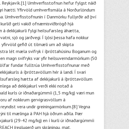
. Reykjavík.[1] Umhverfisstofnun hefur fylgst náið
ri hætti. Yfirvöld umhverfismála á Norðurlöndum
na. Umhverfisstofnunin í Danmörku fullyrðir að því
ð kurlið geti vakið ofnæmisviðbrögð hjá
 á dekkjakurli fylgi heilsufarsleg áhætta,
tni, sjó og jarðvegi. Í ljósi þessa hafa nokkur
 yfirvöld gefið út tilmæli um að skipta
 eystra lét mæla svifryk í íþróttahúsinu Boganum og
n, en magn svifryks var yfir heilsuverndarmörkum (50
kjölfar fundar fulltrúa Umhverfisstofnunar með
kjakurls á íþróttavöllum hér á landi. Í svari
ilsufarsleg hætta af dekkjakurli á íþróttavöllum
anlega að dekkjakurl verði ekki notað á
hald kurls úr iðnaðargúmmíi (1,5 mg/kg) væri mun
voru af nokkrum gervigrasvöllum á
 reyndist vera undir greiningarmörkum.[8] Vegna
sýni til mælinga á PAH hjá öðrum aðila. Þær
akurli (29-42 mg/kg) en í kurli úr iðnaðargúmmíi
Í REACH (reglugerð um skráningu, mat,