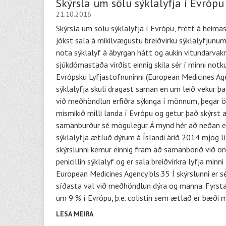
Skýrsla um sölu sýklalyfja í Evrópu
21.10.2016
Skýrsla um sölu sýklalyfja í Evrópu, frétt á heim
jókst sala á mikilvægustu breiðvirku sýklalyfjunum
nota sýklalyf á ábyrgan hátt og aukin vitundarvakn
sjúkdómastaða virðist einnig skila sér í minni not
Evrópsku Lyfjastofnuninni (European Medicines Agen
sýklalyfja skuli dragast saman en um leið vekur þa
við meðhöndlun erfiðra sýkinga í mönnum, þegar ön
mismikið milli landa í Evrópu og getur það skýrst a
samanburður sé mögulegur. Á mynd hér að neðan er y
sýklalyfja ætluð dýrum á Íslandi árið 2014 mjög lí
skýrslunni kemur einnig fram að samanborið við önn
penicillin sýklalyf og er sala breiðvirkra lyfja mi
European Medicines Agency bls.35 Í skýrslunni er s
síðasta val við meðhöndlun dýra og manna. Fyrsta 
um 9 % í Evrópu, þ.e. colistin sem ætlað er bæði m
LESA MEIRA