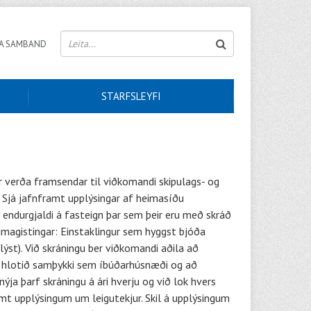
A SAMBAND
STARFSLEYFI
r verða framsendar til viðkomandi skipulags- og
. Sjá jafnframt upplýsingar af heimasíðu
 endurgjaldi á fasteign þar sem þeir eru með skráð
 heimagistingar: Einstaklingur sem hyggst bjóða
glýst). Við skráningu ber viðkomandi aðila að
afi hlotið samþykki sem íbúðarhúsnæði og að
a þarf skráningu á ári hverju og við lok hvers
amt upplýsingum um leigutekjur. Skil á upplýsingum