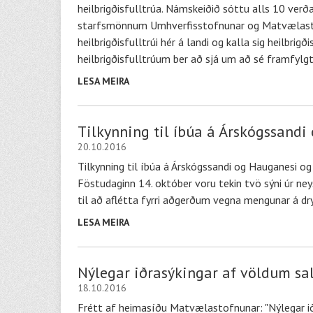
heilbrigðisfulltrúa. Námskeiðið sóttu alls 10 verðan
starfsmönnum Umhverfisstofnunar og Matvælastofnu
heilbrigðisfulltrúi hér á landi og kalla sig heilbri
heilbrigðisfulltrúum ber að sjá um að sé framfylgt
LESA MEIRA
Tilkynning til íbúa á Árskógssandi
20.10.2016
Tilkynning til íbúa á Árskógssandi og Hauganesi og
Föstudaginn 14. október voru tekin tvö sýni úr neysl
til að aflétta fyrri aðgerðum vegna mengunar á dry
LESA MEIRA
Nýlegar iðrasýkingar af völdum sa
18.10.2016
Frétt af heimasíðu Matvælastofnunar: "Nýlegar iðr