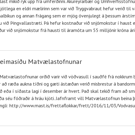
st mikið ryk upp frá umferðinni. Akureyrarbær og Umhverfisstofnu
ótlega en eldri mælirinn sem var við Tryggvabraut hefur verið til 
 malbikun og annan frágang sem er mjög óvenjulegt á þessum árstíma
ð Þingvallastræti. Þá hefur kostnaður við snjómokstur í haust ein
ur við snjómokstur frá hausti til áramóta um 55 milljónir króna ári
heimasíðu Matvælastofnunar
ar Matvælastofnunar orðið varir við vöðvasull í sauðfé frá nokkrum 
 að ræða aukna tíðni og gæti ástæðan verið misbrestur á bandorm
ð eða í síðasta lagi í desember ár hvert. Það skal tekið fram að smit
eða séu fóðraðir á hráu kjöti. Jafnframt vill Matvælastofnun beina 
di tengli: http://www.mast.is/frettaflokkar/frett/2016/11/03/Vodv