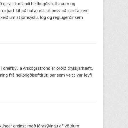
að gera starfandi heilbrigðisfulltrúum og
 þarf til að hafa rétt til þess að starfa sem
mskeið um stjórnsýslu, lög og reglugerðir sem
 dreifbýli á Árskógsströnd er orðið drykkjarhæft.
g frá heilbrigðiseftirliti þar sem veitt var leyfi
klingar greinst með iðrasýkingu af völdum