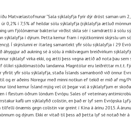
asíðu Matvælastofnunar "Sala sýklalyfja fyrir dýr dróst saman um 2
 úr 0,2% í 7,5% af heildar sölu sýklalyfja (sýklalyfja ætluð mönnum
ing um fjölónæmar bakteríur virðist skila sér í samdrætti á sölu s
kun sýklalyfja í dýrum. Þetta kemur fram í nýútkominni skýrslu um sö
cy). Í skýrslunni er ítarleg samantekt yfir sölu sýklalyfja í 29 Ev
ð áhyggjur að aukning sé á sölu á mikilvægum breiðvirkum sýklalyfju
nur sýklalyf virka ekki, og ætti þess vegna ætíð að nota þau sem s
f ólíkri sjúkdómastöðu landanna. Magntölur eru leiðréttar m.t.t. fjöld
firlit yfir sölu sýklalyfja, staða Íslands samanborið við önnur Evr
til og er aðeins Noregur með minni notkun ef tekið er mið af mg/PCU 
ur lönd kemur Ísland mjög vel út þegar val á sýklalyfjum er skoðað. 
nni en í flestum öðrum löndum Evrópu. Sales of veterinary antimicrob
érstakur kafli um sýklalyfið colistin, en það er lyf sem Evrópska L
tilfelli ónæmis gegn colistin var greint í Kína á árinu 2015. Á ár
önnum og dýrum. Ekki er vitað til þess að þetta lyf sé notað hér á l