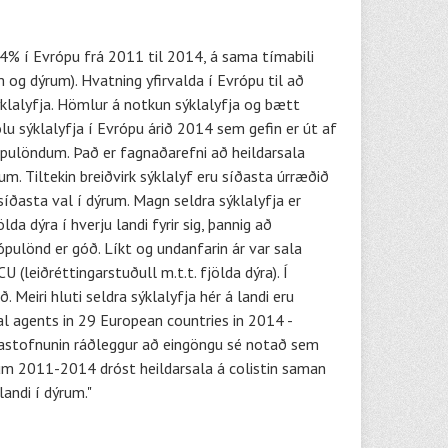
,4% í Evrópu frá 2011 til 2014, á sama tímabili
 og dýrum). Hvatning yfirvalda í Evrópu til að
ýklalyfja. Hömlur á notkun sýklalyfja og bætt
lu sýklalyfja í Evrópu árið 2014 sem gefin er út af
rópulöndum. Það er fagnaðarefni að heildarsala
m. Tiltekin breiðvirk sýklalyf eru síðasta úrræðið
íðasta val í dýrum. Magn seldra sýklalyfja er
a dýra í hverju landi fyrir sig, þannig að
ópulönd er góð. Líkt og undanfarin ár var sala
(leiðréttingarstuðull m.t.t. fjölda dýra). Í
Meiri hluti seldra sýklalyfja hér á landi eru
ial agents in 29 European countries in 2014 -
yfjastofnunin ráðleggur að eingöngu sé notað sem
unum 2011-2014 dróst heildarsala á colistin saman
andi í dýrum."